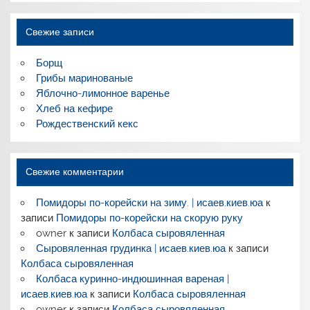
Свежие записи
Борщ
Грибы маринованые
Яблочно-лимонное варенье
Хлеб на кефире
Рождественский кекс
Свежие комментарии
Помидоры по-корейски на зиму. | исаев.киев.юа
к
записи
Помидоры по-корейски на скорую руку
owner
к записи
Колбаса сыровяленная
Сыровяленная грудинка | исаев.киев.юа
к записи
Колбаса сыровяленная
Колбаса куринно-индюшинная вареная |
исаев.киев.юа
к записи
Колбаса сыровяленная
owner
к записи
Колбаса сыровяленная