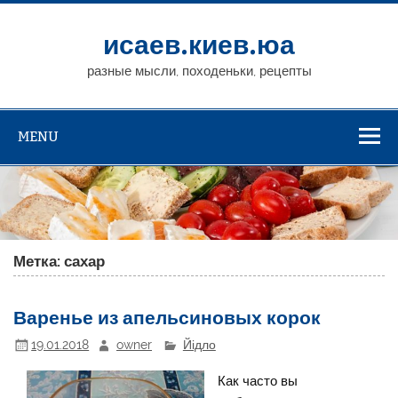
исаев.киев.юа
разные мысли, походеньки, рецепты
MENU
Метка: сахар
Варенье из апельсиновых корок
19.01.2018
owner
Йідло
Как часто вы