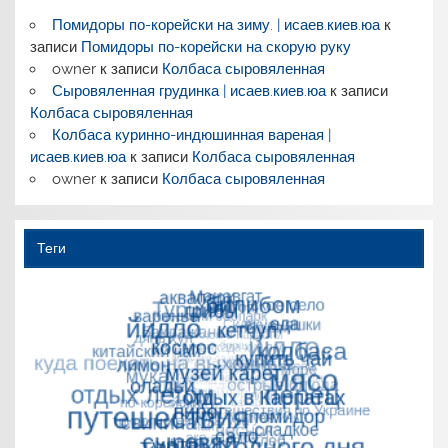
Помидоры по-корейски на зиму. | исаев.киев.юа
к
записи
Помидоры по-корейски на скорую руку
owner
к записи
Колбаса сыровяленная
Сыровяленная грудинка | исаев.киев.юа
к записи
Колбаса сыровяленная
Колбаса куринно-индюшинная вареная |
исаев.киев.юа
к записи
Колбаса сыровяленная
owner
к записи
Колбаса сыровяленная
Теги