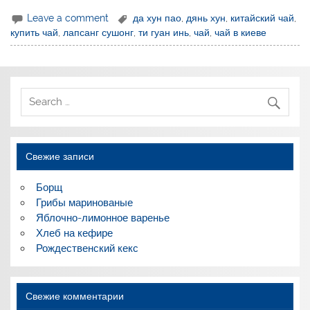
Leave a comment
да хун пао
,
дянь хун
,
китайский чай
,
купить чай
,
лапсанг сушонг
,
ти гуан инь
,
чай
,
чай в киеве
Свежие записи
Борщ
Грибы маринованые
Яблочно-лимонное варенье
Хлеб на кефире
Рождественский кекс
Свежие комментарии