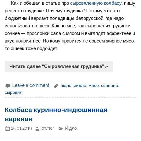
Как и обещал в статье про
сыровяленную колбасу
, пишу
рецепт о грудинке. Почему грудинка? Потому что это
бюджетный вариант поледвицы белорусской, где надо
использовать ошеек. Как по мне, так сыровял из грудинки
сочнее — прослойки сала с мясом и выглядят эффектнее и
вкус поприятнее. Но кому нравится не совсем жирное мясо,
то ошеек тоже подойдет.
Читать далее “Сыровяленная грудинка” »
Leave a comment
йідло
,
йидло
,
мясо
,
свинина
,
сыровял
Колбаса куринно-индюшинная
вареная
25.01.2019
owner
Йідло