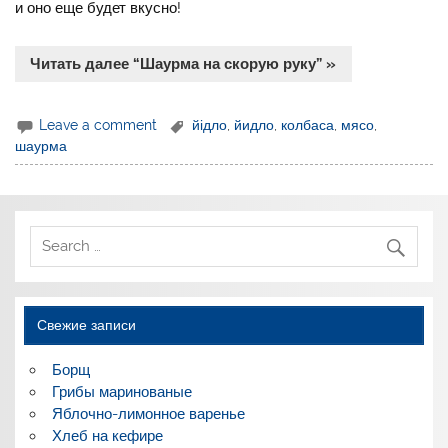
и оно еще будет вкусно!
Читать далее “Шаурма на скорую руку” »
Leave a comment
йідло
,
йидло
,
колбаса
,
мясо
,
шаурма
Свежие записи
Борщ
Грибы маринованые
Яблочно-лимонное варенье
Хлеб на кефире