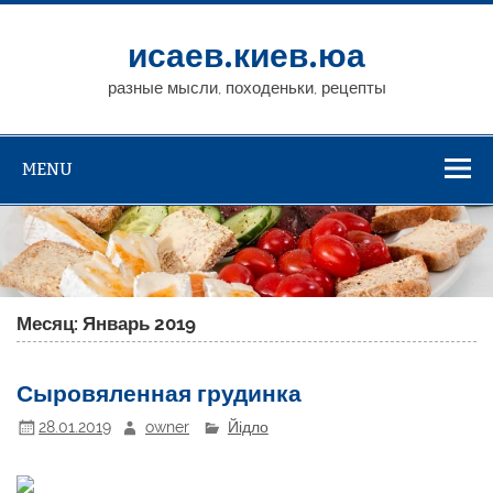
исаев.киев.юа
разные мысли, походеньки, рецепты
MENU
Месяц: Январь 2019
Сыровяленная грудинка
28.01.2019
owner
Йідло