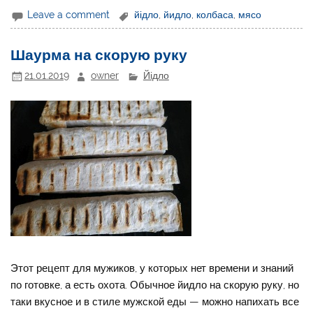
Leave a comment
йідло
,
йидло
,
колбаса
,
мясо
Шаурма на скорую руку
21.01.2019
owner
Йідло
Этот рецепт для мужиков, у которых нет времени и знаний
по готовке, а есть охота. Обычное йидло на скорую руку, но
таки вкусное и в стиле мужской еды — можно напихать все