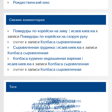
Рождественский кекс
Свежие комментарии
Помидоры по-корейски на зиму. | исаев.киев.юа
к
записи
Помидоры по-корейски на скорую руку
owner
к записи
Колбаса сыровяленная
Сыровяленная грудинка | исаев.киев.юа
к записи
Колбаса сыровяленная
Колбаса куринно-индюшинная вареная |
исаев.киев.юа
к записи
Колбаса сыровяленная
owner
к записи
Колбаса сыровяленная
Теги