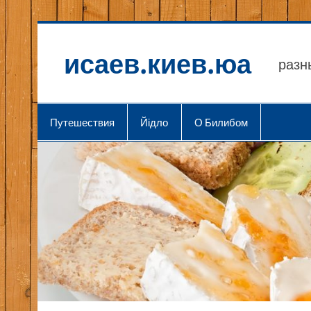
исаев.киев.юа
разн
Путешествия
Йідло
О Билибом