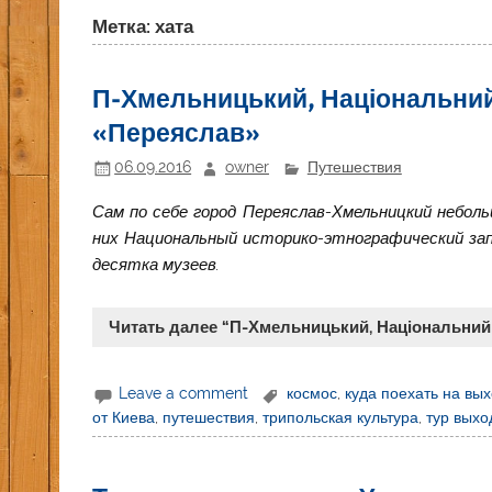
Метка: хата
П-Хмельницький, Національний
«Переяслав»
06.09.2016
owner
Путешествия
Сам по себе город Переяслав-Хмельницкий небольш
них Национальный историко-этнографический зап
десятка музеев.
Читать далее “П-Хмельницький, Національний
Leave a comment
космос
,
куда поехать на вы
от Киева
,
путешествия
,
трипольская культура
,
тур выхо