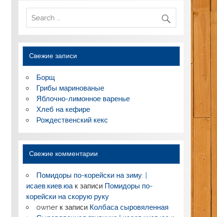
Свежие записи
Борщ
Грибы маринованые
Яблочно-лимонное варенье
Хлеб на кефире
Рождественский кекс
Свежие комментарии
Помидоры по-корейски на зиму. |
исаев.киев.юа
к записи
Помидоры по-
корейски на скорую руку
owner
к записи
Колбаса сыровяленная