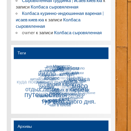
Сыровяленная грудинка | исаев.киев.юа
к
записи
Колбаса сыровяленная
Колбаса куринно-индюшинная вареная |
исаев.киев.юа
к записи
Колбаса
сыровяленная
owner
к записи
Колбаса сыровяленная
Теги
Архивы