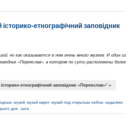
 історико-етнографічний заповідник
ой, но как оказывается в нем очень много музеев. И один из
оведник «Переяслав», в котором по сути расположены более
 історико-етнографічний заповідник «Переяслав»” »
ходные
,
музей
,
музей карет
,
музей под открытым небом
,
недалеко
дного дня.
,
хата