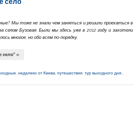
е село
ные? Мы тоже не знали чем заняться и решили проехаться в
а селом Бузовая. Были мы здесь уже в 2012 году и захотели
ось многое, но обо всем по-порядку.
е село” »
выходные
,
недалеко от Киева
,
путешествия
,
тур выходного дня.
,